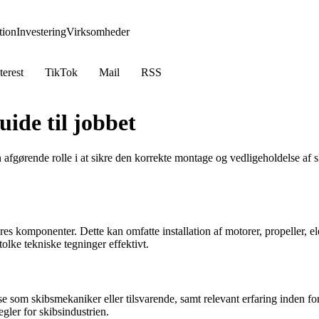
ion
Investering
Virksomheder
terest
TikTok
Mail
RSS
ide til jobbet
n afgørende rolle i at sikre den korrekte montage og vedligeholdelse af s
 komponenter. Dette kan omfatte installation af motorer, propeller, ele
olke tekniske tegninger effektivt.
m skibsmekaniker eller tilsvarende, samt relevant erfaring inden for ski
gler for skibsindustrien.