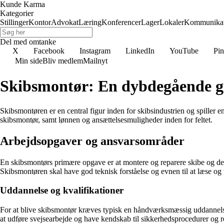
Kunde Karma
Kategorier
Stillinger
Kontor
Advokat
Læring
Konferencer
Lager
Lokaler
Kommunikat
Del med omtanke
X
Facebook
Instagram
LinkedIn
YouTube
Pin
Min side
Bliv medlem
Mailnyt
Skibsmontør: En dybdegående gu
Skibsmontøren er en central figur inden for skibsindustrien og spiller e
skibsmontør, samt lønnen og ansættelsesmuligheder inden for feltet.
Arbejdsopgaver og ansvarsområder
En skibsmontørs primære opgave er at montere og reparere skibe og deres
Skibsmontøren skal have god teknisk forståelse og evnen til at læse og t
Uddannelse og kvalifikationer
For at blive skibsmontør kræves typisk en håndværksmæssig uddannelse so
at udføre svejsearbejde og have kendskab til sikkerhedsprocedurer og re