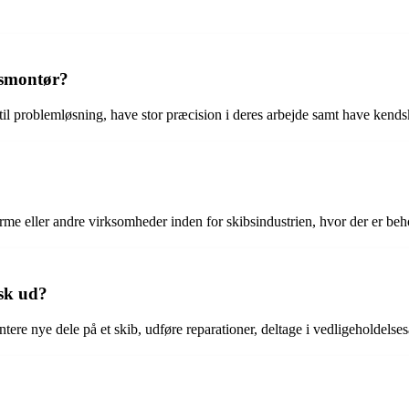
bsmontør?
il problemløsning, have stor præcision i deres arbejde samt have kendsk
orme eller andre virksomheder inden for skibsindustrien, hvor der er beh
isk ud?
tere nye dele på et skib, udføre reparationer, deltage i vedligeholdelse