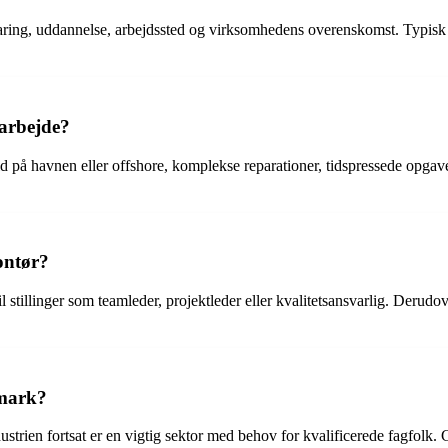
aring, uddannelse, arbejdssted og virksomhedens overenskomst. Typisk
 arbejde?
å havnen eller offshore, komplekse reparationer, tidspressede opgaver
ontør?
stillinger som teamleder, projektleder eller kvalitetsansvarlig. Derudo
nmark?
trien fortsat er en vigtig sektor med behov for kvalificerede fagfolk. G