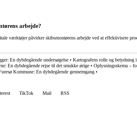
ntørens arbejde?
tale værktøjer påvirker skibsmontørens arbejde ved at effektivisere pr
gger: En dybdegående undersøgelse
•
Kartografens rolle og betydning 
En dybdegående rejse til det smukke ørige
•
Oplysningsskema – for 
Furesø Kommune: En dybdegående gennemgang
•
terest
TikTok
Mail
RSS