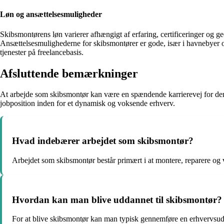
Løn og ansættelsesmuligheder
Skibsmontørens løn varierer afhængigt af erfaring, certificeringer og 
Ansættelsesmulighederne for skibsmontører er gode, især i havnebyer o
tjenester på freelancebasis.
Afsluttende bemærkninger
At arbejde som skibsmontør kan være en spændende karrierevej for dem m
jobposition inden for et dynamisk og voksende erhverv.
Hvad indebærer arbejdet som skibsmontør?
Arbejdet som skibsmontør består primært i at montere, reparere og ve
Hvordan kan man blive uddannet til skibsmontør?
For at blive skibsmontør kan man typisk gennemføre en erhvervsudd