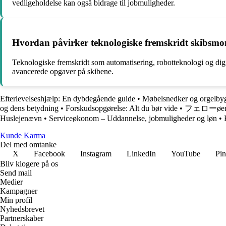
vedligeholdelse kan også bidrage til jobmuligheder.
Hvordan påvirker teknologiske fremskridt skibsmo
Teknologiske fremskridt som automatisering, robotteknologi og digi
avancerede opgaver på skibene.
Efterlevelseshjælp: En dybdegående guide
•
Møbelsnedker og orgelby
og dens betydning
•
Forskudsopgørelse: Alt du bør vide
•
フェローøerne: 
Huslejenævn
•
Serviceøkonom – Uddannelse, jobmuligheder og løn
•
Kunde Karma
Del med omtanke
X
Facebook
Instagram
LinkedIn
YouTube
Pin
Bliv klogere på os
Send mail
Medier
Kampagner
Min profil
Nyhedsbrevet
Partnerskaber