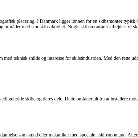
geografisk placering. I Danmark ligger lønnen for en skibsmontør typis
g områder med stor skibsaktivitet. Nogle skibsmontører arbejder for sk
ed teknisk snilde og interesse for skibsindustrien. Med den rette udda
dligeholde skibe og deres dele. Dette omfatter alt fra at installere moto
annelse som smed eller mekaniker med speciale i skibsmontage. Alterna