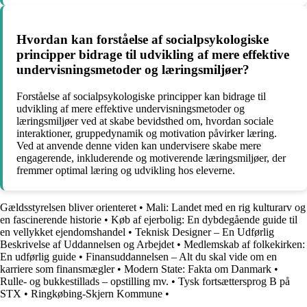
Hvordan kan forståelse af socialpsykologiske
principper bidrage til udvikling af mere effektive
undervisningsmetoder og læringsmiljøer?
Forståelse af socialpsykologiske principper kan bidrage til
udvikling af mere effektive undervisningsmetoder og
læringsmiljøer ved at skabe bevidsthed om, hvordan sociale
interaktioner, gruppedynamik og motivation påvirker læring.
Ved at anvende denne viden kan undervisere skabe mere
engagerende, inkluderende og motiverende læringsmiljøer, der
fremmer optimal læring og udvikling hos eleverne.
Gældsstyrelsen bliver orienteret
•
Mali: Landet med en rig kulturarv og
en fascinerende historie
•
Køb af ejerbolig: En dybdegående guide til
en vellykket ejendomshandel
•
Teknisk Designer – En Udførlig
Beskrivelse af Uddannelsen og Arbejdet
•
Medlemskab af folkekirken:
En udførlig guide
•
Finansuddannelsen – Alt du skal vide om en
karriere som finansmægler
•
Modern State: Fakta om Danmark
•
Rulle- og bukkestillads – opstilling mv.
•
Tysk fortsættersprog B på
STX
•
Ringkøbing-Skjern Kommune
•