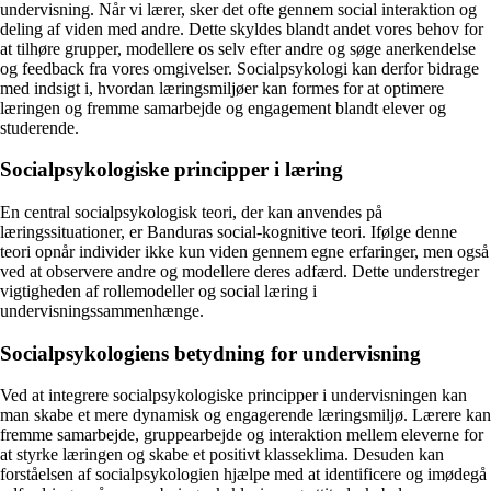
undervisning. Når vi lærer, sker det ofte gennem social interaktion og
deling af viden med andre. Dette skyldes blandt andet vores behov for
at tilhøre grupper, modellere os selv efter andre og søge anerkendelse
og feedback fra vores omgivelser. Socialpsykologi kan derfor bidrage
med indsigt i, hvordan læringsmiljøer kan formes for at optimere
læringen og fremme samarbejde og engagement blandt elever og
studerende.
Socialpsykologiske principper i læring
En central socialpsykologisk teori, der kan anvendes på
læringssituationer, er Banduras social-kognitive teori. Ifølge denne
teori opnår individer ikke kun viden gennem egne erfaringer, men også
ved at observere andre og modellere deres adfærd. Dette understreger
vigtigheden af rollemodeller og social læring i
undervisningssammenhænge.
Socialpsykologiens betydning for undervisning
Ved at integrere socialpsykologiske principper i undervisningen kan
man skabe et mere dynamisk og engagerende læringsmiljø. Lærere kan
fremme samarbejde, gruppearbejde og interaktion mellem eleverne for
at styrke læringen og skabe et positivt klasseklima. Desuden kan
forståelsen af socialpsykologien hjælpe med at identificere og imødegå