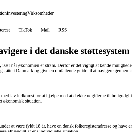
ion
Investering
Virksomheder
terest
TikTok
Mail
RSS
navigere i det danske støttesystem
sær når økonomien er stram. Derfor er det vigtigt at kende mulighederne 
ligstøtte i Danmark og give en omfattende guide til at navigere gennem 
e med lav indkomst for at hjælpe med at dække udgifterne til boligudgifte
set økonomisk situation.
erunder at være fyldt 18 år, have en dansk folkeregisteradresse og have en 
iere afhængigt af ens individuelle situation.