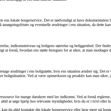
e ens lokale borgerservice. Det er nødvendigt at have dokumentation for
ansøgningsfrister og eventuelle ændringer i ens situation, da dette kan 
rrelse, indkomstniveau og boligens størrelse og beliggenhed. Der findes 
igt at forstå, hvordan ens støtte beregnes for at sikre, at man modtager de
tage ændringer i ens boligstøtte, hvis ens situation ændrer sig. Det er 
ler boligsituation. Ved at være opmærksom og proaktiv kan man sikre, at
ressource for mange danskere med lav indkomst. Ved at forstå reglerne, 
k altid at søge hjælp hos relevante myndigheder, hvis du er i tvivl eller 
e, kan du altid kontakte din lokale borgerservice eller læse mere på borg