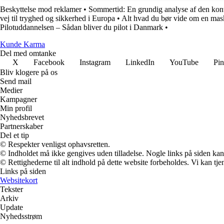
Beskyttelse mod reklamer
•
Sommertid: En grundig analyse af den kontr
vej til tryghed og sikkerhed i Europa
•
Alt hvad du bør vide om en ma
Pilotuddannelsen – Sådan bliver du pilot i Danmark
•
Kunde Karma
Del med omtanke
X
Facebook
Instagram
LinkedIn
YouTube
Pin
Bliv klogere på os
Send mail
Medier
Kampagner
Min profil
Nyhedsbrevet
Partnerskaber
Del et tip
© Respekter venligst ophavsretten.
© Indholdet må ikke gengives uden tilladelse. Nogle links på siden ka
© Rettighederne til alt indhold på dette website forbeholdes. Vi kan t
Links på siden
Websitekort
Tekster
Arkiv
Update
Nyhedsstrøm