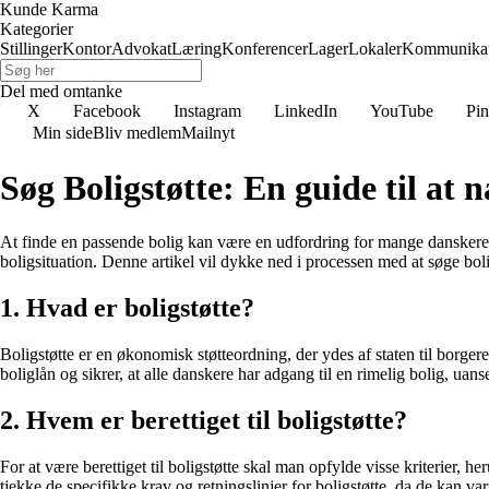
Kunde Karma
Kategorier
Stillinger
Kontor
Advokat
Læring
Konferencer
Lager
Lokaler
Kommunikat
Del med omtanke
X
Facebook
Instagram
LinkedIn
YouTube
Pin
Min side
Bliv medlem
Mailnyt
Søg Boligstøtte: En guide til at 
At finde en passende bolig kan være en udfordring for mange danskere, i
boligsituation. Denne artikel vil dykke ned i processen med at søge bo
1. Hvad er boligstøtte?
Boligstøtte er en økonomisk støtteordning, der ydes af staten til borger
boliglån og sikrer, at alle danskere har adgang til en rimelig bolig, uan
2. Hvem er berettiget til boligstøtte?
For at være berettiget til boligstøtte skal man opfylde visse kriterier, h
tjekke de specifikke krav og retningslinjer for boligstøtte, da de kan var