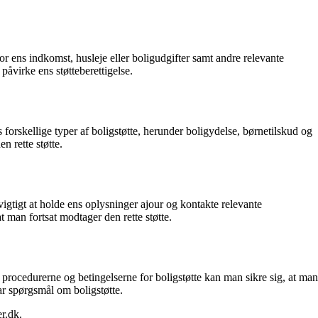
 ens indkomst, husleje eller boligudgifter samt andre relevante
påvirke ens støtteberettigelse.
forskellige typer af boligstøtte, herunder boligydelse, børnetilskud og
n rette støtte.
vigtigt at holde ens oplysninger ajour og kontakte relevante
 man fortsat modtager den rette støtte.
procedurerne og betingelserne for boligstøtte kan man sikre sig, at man
har spørgsmål om boligstøtte.
er.dk.