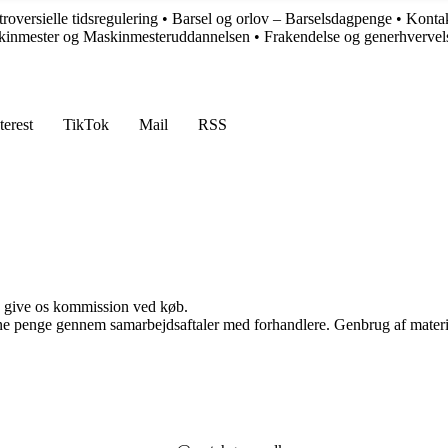
oversielle tidsregulering
•
Barsel og orlov – Barselsdagpenge
•
Konta
skinmester og Maskinmesteruddannelsen
•
Frakendelse og generhvervels
terest
TikTok
Mail
RSS
n give os kommission ved køb.
jene penge gennem samarbejdsaftaler med forhandlere. Genbrug af materi