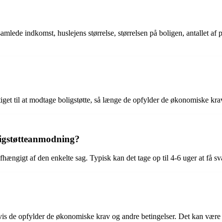
samlede indkomst, huslejens størrelse, størrelsen på boligen, antallet a
ttiget til at modtage boligstøtte, så længe de opfylder de økonomiske kra
oligstøtteanmodning?
ængigt af den enkelte sag. Typisk kan det tage op til 4-6 uger at få svar
, hvis de opfylder de økonomiske krav og andre betingelser. Det kan vær