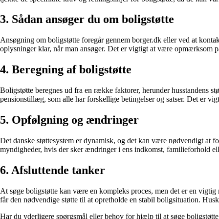
3. Sådan ansøger du om boligstøtte
Ansøgning om boligstøtte foregår gennem borger.dk eller ved at kontakt
oplysninger klar, når man ansøger. Det er vigtigt at være opmærksom på 
4. Beregning af boligstøtte
Boligstøtte beregnes ud fra en række faktorer, herunder husstandens stø
pensionstillæg, som alle har forskellige betingelser og satser. Det er vigt
5. Opfølgning og ændringer
Det danske støttesystem er dynamisk, og det kan være nødvendigt at fore
myndigheder, hvis der sker ændringer i ens indkomst, familieforhold el
6. Afsluttende tanker
At søge boligstøtte kan være en kompleks proces, men det er en vigtig 
får den nødvendige støtte til at opretholde en stabil boligsituation. Hus
Har du yderligere spørgsmål eller behov for hjælp til at søge boligstøtt