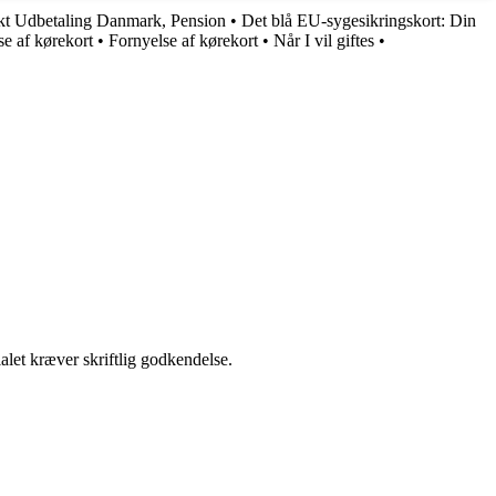
kt Udbetaling Danmark, Pension
•
Det blå EU-sygesikringskort: Din
e af kørekort
•
Fornyelse af kørekort
•
Når I vil giftes
•
alet kræver skriftlig godkendelse.