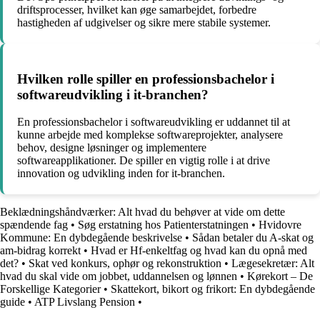
driftsprocesser, hvilket kan øge samarbejdet, forbedre
hastigheden af udgivelser og sikre mere stabile systemer.
Hvilken rolle spiller en professionsbachelor i
softwareudvikling i it-branchen?
En professionsbachelor i softwareudvikling er uddannet til at
kunne arbejde med komplekse softwareprojekter, analysere
behov, designe løsninger og implementere
softwareapplikationer. De spiller en vigtig rolle i at drive
innovation og udvikling inden for it-branchen.
Beklædningshåndværker: Alt hvad du behøver at vide om dette
spændende fag
•
Søg erstatning hos Patienterstatningen
•
Hvidovre
Kommune: En dybdegående beskrivelse
•
Sådan betaler du A-skat og
am-bidrag korrekt
•
Hvad er Hf-enkeltfag og hvad kan du opnå med
det?
•
Skat ved konkurs, ophør og rekonstruktion
•
Lægesekretær: Alt
hvad du skal vide om jobbet, uddannelsen og lønnen
•
Kørekort – De
Forskellige Kategorier
•
Skattekort, bikort og frikort: En dybdegående
guide
•
ATP Livslang Pension
•