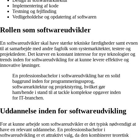
Design af softwarearkitektur
Implementering af kode
Testning og fejlfinding
Vedligeholdelse og opdatering af softwaren
Rollen som softwareudvikler
En softwareudvikler skal have stærke tekniske færdigheder samt evnen
til at samarbejde med andre fagfolk som systemarkitekter, testere og
projektledere. Det kræver en konstant interesse for nye teknologier og
trends inden for softwareudvikling for at kunne levere effektive og
innovative løsninger.
En professionsbachelor i softwareudvikling har en solid
baggrund inden for programmeringssprog,
softwarearkitektur og projektstyring, hvilket gør
ham/hende i stand til at tackle komplekse opgaver inden
for IT-branchen.
Uddannelse inden for softwareudvikling
For at kunne arbejde som softwareudvikler er det typisk nødvendigt at
have en relevant uddannelse. En professionsbachelor i
softwareudvikling er et attraktivt valg, da den kombinerer teoretisk