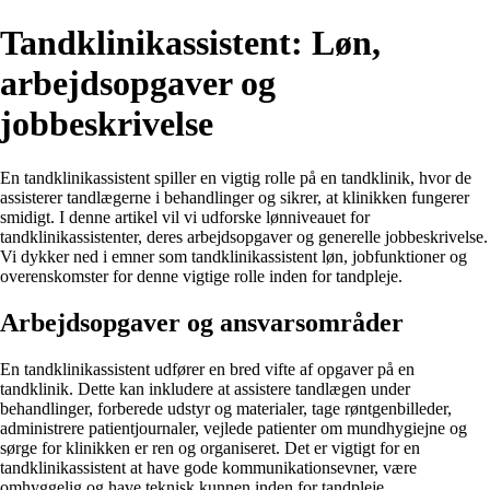
Tandklinikassistent: Løn,
arbejdsopgaver og
jobbeskrivelse
En tandklinikassistent spiller en vigtig rolle på en tandklinik, hvor de
assisterer tandlægerne i behandlinger og sikrer, at klinikken fungerer
smidigt. I denne artikel vil vi udforske lønniveauet for
tandklinikassistenter, deres arbejdsopgaver og generelle jobbeskrivelse.
Vi dykker ned i emner som tandklinikassistent løn, jobfunktioner og
overenskomster for denne vigtige rolle inden for tandpleje.
Arbejdsopgaver og ansvarsområder
En tandklinikassistent udfører en bred vifte af opgaver på en
tandklinik. Dette kan inkludere at assistere tandlægen under
behandlinger, forberede udstyr og materialer, tage røntgenbilleder,
administrere patientjournaler, vejlede patienter om mundhygiejne og
sørge for klinikken er ren og organiseret. Det er vigtigt for en
tandklinikassistent at have gode kommunikationsevner, være
omhyggelig og have teknisk kunnen inden for tandpleje.