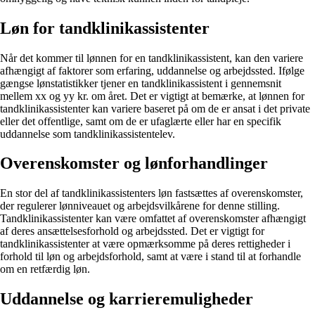
Løn for tandklinikassistenter
Når det kommer til lønnen for en tandklinikassistent, kan den variere
afhængigt af faktorer som erfaring, uddannelse og arbejdssted. Ifølge
gængse lønstatistikker tjener en tandklinikassistent i gennemsnit
mellem xx og yy kr. om året. Det er vigtigt at bemærke, at lønnen for
tandklinikassistenter kan variere baseret på om de er ansat i det private
eller det offentlige, samt om de er ufaglærte eller har en specifik
uddannelse som tandklinikassistentelev.
Overenskomster og lønforhandlinger
En stor del af tandklinikassistenters løn fastsættes af overenskomster,
der regulerer lønniveauet og arbejdsvilkårene for denne stilling.
Tandklinikassistenter kan være omfattet af overenskomster afhængigt
af deres ansættelsesforhold og arbejdssted. Det er vigtigt for
tandklinikassistenter at være opmærksomme på deres rettigheder i
forhold til løn og arbejdsforhold, samt at være i stand til at forhandle
om en retfærdig løn.
Uddannelse og karrieremuligheder