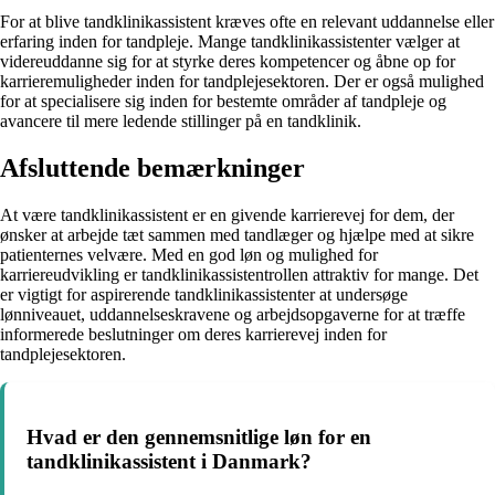
For at blive tandklinikassistent kræves ofte en relevant uddannelse eller
erfaring inden for tandpleje. Mange tandklinikassistenter vælger at
videreuddanne sig for at styrke deres kompetencer og åbne op for
karrieremuligheder inden for tandplejesektoren. Der er også mulighed
for at specialisere sig inden for bestemte områder af tandpleje og
avancere til mere ledende stillinger på en tandklinik.
Afsluttende bemærkninger
At være tandklinikassistent er en givende karrierevej for dem, der
ønsker at arbejde tæt sammen med tandlæger og hjælpe med at sikre
patienternes velvære. Med en god løn og mulighed for
karriereudvikling er tandklinikassistentrollen attraktiv for mange. Det
er vigtigt for aspirerende tandklinikassistenter at undersøge
lønniveauet, uddannelseskravene og arbejdsopgaverne for at træffe
informerede beslutninger om deres karrierevej inden for
tandplejesektoren.
Hvad er den gennemsnitlige løn for en
tandklinikassistent i Danmark?