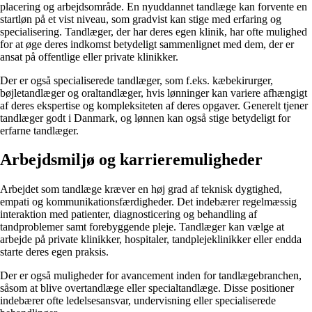
placering og arbejdsområde. En nyuddannet tandlæge kan forvente en
startløn på et vist niveau, som gradvist kan stige med erfaring og
specialisering. Tandlæger, der har deres egen klinik, har ofte mulighed
for at øge deres indkomst betydeligt sammenlignet med dem, der er
ansat på offentlige eller private klinikker.
Der er også specialiserede tandlæger, som f.eks. kæbekirurger,
bøjletandlæger og oraltandlæger, hvis lønninger kan variere afhængigt
af deres ekspertise og kompleksiteten af deres opgaver. Generelt tjener
tandlæger godt i Danmark, og lønnen kan også stige betydeligt for
erfarne tandlæger.
Arbejdsmiljø og karrieremuligheder
Arbejdet som tandlæge kræver en høj grad af teknisk dygtighed,
empati og kommunikationsfærdigheder. Det indebærer regelmæssig
interaktion med patienter, diagnosticering og behandling af
tandproblemer samt forebyggende pleje. Tandlæger kan vælge at
arbejde på private klinikker, hospitaler, tandplejeklinikker eller endda
starte deres egen praksis.
Der er også muligheder for avancement inden for tandlægebranchen,
såsom at blive overtandlæge eller specialtandlæge. Disse positioner
indebærer ofte ledelsesansvar, undervisning eller specialiserede