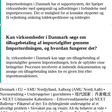
Importordningen i Danmark har et supportsystem, der hjælper
virksomheder med spørgsmål og udfordringer i forbindelse med
importprocessen. Der er mulighed for at kontakte eksperter og
få vejledning omkring toldekspeditioner og toldregler.
Kan virksomheder i Danmark søge om
tilbagebetaling af importafgifter gennem
Importordningen, og hvordan fungerer det?
Ja, virksomheder i Danmark kan søge om tilbagebetaling af
importafgifter gennem Importordningen, hvis de opfylder visse
betingelser. Processen involverer at indsende dokumentation og
ansøge om tilbagebetaling inden for en given frist efter
importtransaktionen.
Denmark i EU
•
AMU Nordjylland, Aalborg (AMU Nordj Aalb)
•
Navneændring
•
Undersøgelser i graviditeten
•
现代国家：丹麦概况
•
NEXT Uddannelse København – Erhvervsuddannelse på NEXT
Ballerup
•
Påkørsel af dyr: En dybdegående undersøgelse af et
alvorligt problem
•
Slovakiet pas og visum: Alt du behøver at vide
•