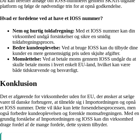
Du kan herefter ansøge om IOSS-nummeret gennem SKATs digitale
platform og følge de nødvendige trin for at opnå godkendelse.
Hvad er fordelene ved at have et IOSS nummer?
Nem og hurtig toldafregning:
Med et IOSS nummer kan din
virksomhed undgå forsinkelser og sikre en smidig
toldafregningsproces.
Bedre kundeoplevelse:
Ved at bruge IOSS kan du tilbyde dine
kunder en mere gennemsigtig pris uden skjulte afgifter.
Momslettelse:
Ved at betale moms gennem IOSS undgår du at
skulle betale moms i hvert enkelt EU-land, hvilket kan være
både tidskrævende og besværligt.
Konklusion
Det er afgørende for virksomheder uden for EU, der ønsker at sælge
varer til danske forbrugere, at tilmelde sig i Importordningen og opnå
et IOSS nummer. Dette vil ikke kun lette forsendelsesprocessen, men
også forbedre kundeoplevelsen og forenkle momsafregningen. Med en
grundig forståelse af Importordningen og IOSS kan din virksomhed
drage fordel af de mange fordele, dette system tilbyder.