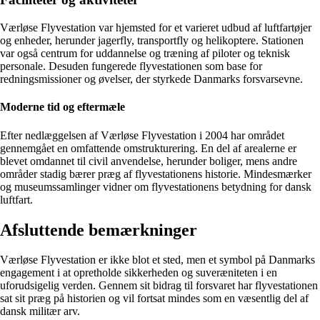
Værløse Flyvestation var hjemsted for et varieret udbud af luftfartøjer
og enheder, herunder jagerfly, transportfly og helikoptere. Stationen
var også centrum for uddannelse og træning af piloter og teknisk
personale. Desuden fungerede flyvestationen som base for
redningsmissioner og øvelser, der styrkede Danmarks forsvarsevne.
Moderne tid og eftermæle
Efter nedlæggelsen af Værløse Flyvestation i 2004 har området
gennemgået en omfattende omstrukturering. En del af arealerne er
blevet omdannet til civil anvendelse, herunder boliger, mens andre
områder stadig bærer præg af flyvestationens historie. Mindesmærker
og museumssamlinger vidner om flyvestationens betydning for dansk
luftfart.
Afsluttende bemærkninger
Værløse Flyvestation er ikke blot et sted, men et symbol på Danmarks
engagement i at opretholde sikkerheden og suveræniteten i en
uforudsigelig verden. Gennem sit bidrag til forsvaret har flyvestationen
sat sit præg på historien og vil fortsat mindes som en væsentlig del af
dansk militær arv.