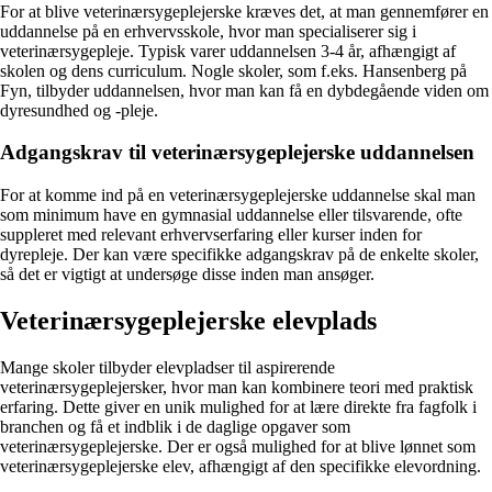
For at blive veterinærsygeplejerske kræves det, at man gennemfører en
uddannelse på en erhvervsskole, hvor man specialiserer sig i
veterinærsygepleje. Typisk varer uddannelsen 3-4 år, afhængigt af
skolen og dens curriculum. Nogle skoler, som f.eks. Hansenberg på
Fyn, tilbyder uddannelsen, hvor man kan få en dybdegående viden om
dyresundhed og -pleje.
Adgangskrav til veterinærsygeplejerske uddannelsen
For at komme ind på en veterinærsygeplejerske uddannelse skal man
som minimum have en gymnasial uddannelse eller tilsvarende, ofte
suppleret med relevant erhvervserfaring eller kurser inden for
dyrepleje. Der kan være specifikke adgangskrav på de enkelte skoler,
så det er vigtigt at undersøge disse inden man ansøger.
Veterinærsygeplejerske elevplads
Mange skoler tilbyder elevpladser til aspirerende
veterinærsygeplejersker, hvor man kan kombinere teori med praktisk
erfaring. Dette giver en unik mulighed for at lære direkte fra fagfolk i
branchen og få et indblik i de daglige opgaver som
veterinærsygeplejerske. Der er også mulighed for at blive lønnet som
veterinærsygeplejerske elev, afhængigt af den specifikke elevordning.