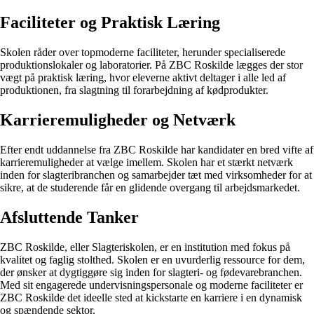
Faciliteter og Praktisk Læring
Skolen råder over topmoderne faciliteter, herunder specialiserede
produktionslokaler og laboratorier. På ZBC Roskilde lægges der stor
vægt på praktisk læring, hvor eleverne aktivt deltager i alle led af
produktionen, fra slagtning til forarbejdning af kødprodukter.
Karrieremuligheder og Netværk
Efter endt uddannelse fra ZBC Roskilde har kandidater en bred vifte af
karrieremuligheder at vælge imellem. Skolen har et stærkt netværk
inden for slagteribranchen og samarbejder tæt med virksomheder for at
sikre, at de studerende får en glidende overgang til arbejdsmarkedet.
Afsluttende Tanker
ZBC Roskilde, eller Slagteriskolen, er en institution med fokus på
kvalitet og faglig stolthed. Skolen er en uvurderlig ressource for dem,
der ønsker at dygtiggøre sig inden for slagteri- og fødevarebranchen.
Med sit engagerede undervisningspersonale og moderne faciliteter er
ZBC Roskilde det ideelle sted at kickstarte en karriere i en dynamisk
og spændende sektor.