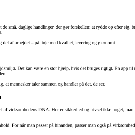
 de små, daglige handlinger, der gør forskellen: at rydde op efter sig, 
d.
g del af arbejdet – på linje med kvalitet, levering og økonomi.
miljø. Det kan være en stor hjælp, hvis det bruges rigtigt. En app til reg
den.
dig, at mennesker taler sammen og handler på det, de ser.
n
el af virksomhedens DNA. Her er sikkerhed og trivsel ikke noget, man “
nhold. For når man passer på hinanden, passer man også på virksomhed