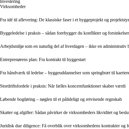
Investering
Virksomheder
Fra idé til aflevering: De klassiske faser i et byggeprojekt og projektsty
Byggeledelse i praksis – sådan forebygger du konflikter og forsinkels
Arbejdsmiljø som en naturlig del af hverdagen – ikke en administrativ 
Entreprenørens plan: Fra kontrakt til byggestart
Fra håndværk til ledelse – byggeuddannelser som springbræt til karrier
Stordriftsfordele i praksis: Når fælles koncernfunktioner skaber værdi
Løbende bogføring – nøglen til et pålideligt og retvisende regnskab
Skatter og afgifter: Sådan påvirker de virksomheders likviditet og beslu
Juridisk due diligence: Få overblik over virksomhedens kontrakter og fo