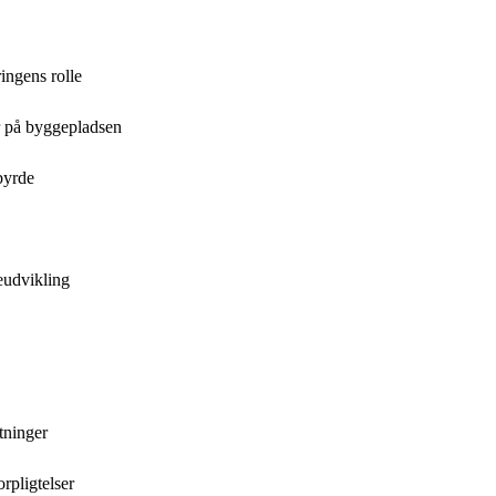
ringens rolle
er på byggepladsen
byrde
eudvikling
tninger
rpligtelser