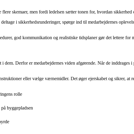
 flere skemaer, men fordi ledelsen sætter tonen for, hvordan sikkerhed og
t deltage i sikkerhedsrunderinger, spørge ind til medarbejdernes oplevels
edurer, god kommunikation og realistiske tidsplaner gør det lettere for m
t i dem. Derfor er medarbejdernes viden afgørende. Når de inddrages i 
truktioner eller vælge værnemidler. Det øger ejerskabet og sikrer, at ret
ringens rolle
er på byggepladsen
byrde