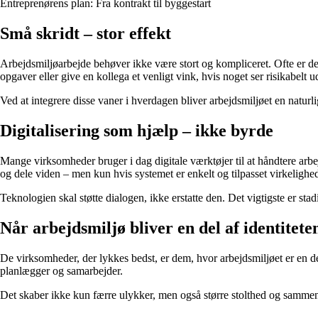
Entreprenørens plan: Fra kontrakt til byggestart
Små skridt – stor effekt
Arbejdsmiljøarbejde behøver ikke være stort og kompliceret. Ofte er det
opgaver eller give en kollega et venligt vink, hvis noget ser risikabelt u
Ved at integrere disse vaner i hverdagen bliver arbejdsmiljøet en naturli
Digitalisering som hjælp – ikke byrde
Mange virksomheder bruger i dag digitale værktøjer til at håndtere arbejds
og dele viden – men kun hvis systemet er enkelt og tilpasset virkelighe
Teknologien skal støtte dialogen, ikke erstatte den. Det vigtigste er sta
Når arbejdsmiljø bliver en del af identitete
De virksomheder, der lykkes bedst, er dem, hvor arbejdsmiljøet er en d
planlægger og samarbejder.
Det skaber ikke kun færre ulykker, men også større stolthed og samme