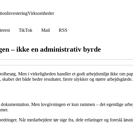
ion
Investering
Virksomheder
terest
TikTok
Mail
RSS
gen – ikke en administrativ byrde
olbesøg. Men i virkeligheden handler et godt arbejdsmiljø ikke om papi
, skaber det både bedre resultater, færre ulykker og større arbejdsglæde.
 dokumentation. Men lovgivningen er kun rammen – det egentlige arbejde
mmer.
edringer. Når medarbejdere tør sige fra, dele erfaringer og foreslå løsni