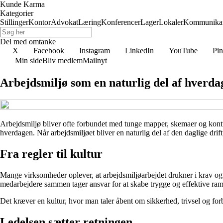
Kunde Karma
Kategorier
Stillinger
Kontor
Advokat
Læring
Konferencer
Lager
Lokaler
Kommunikat
Del med omtanke
X
Facebook
Instagram
LinkedIn
YouTube
Pin
Min side
Bliv medlem
Mailnyt
Arbejdsmiljø som en naturlig del af hverda
Arbejdsmiljø bliver ofte forbundet med tunge mapper, skemaer og kontr
hverdagen. Når arbejdsmiljøet bliver en naturlig del af den daglige drift
Fra regler til kultur
Mange virksomheder oplever, at arbejdsmiljøarbejdet drukner i krav og
medarbejdere sammen tager ansvar for at skabe trygge og effektive ra
Det kræver en kultur, hvor man taler åbent om sikkerhed, trivsel og forb
Ledelsen sætter retningen